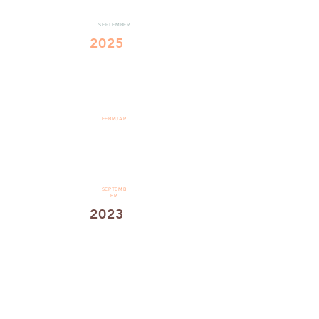
SEPTEMBER
2025
FEBRUAR
SEPTEMB
ER
2023
BALD
VERFÜGBAR